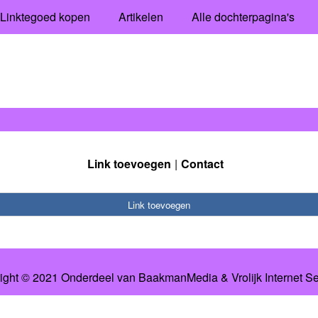
Linktegoed kopen
Artikelen
Alle dochterpagina's
Link toevoegen
Contact
Link toevoegen
ight © 2021 Onderdeel van
BaakmanMedia
&
Vrolijk Internet S