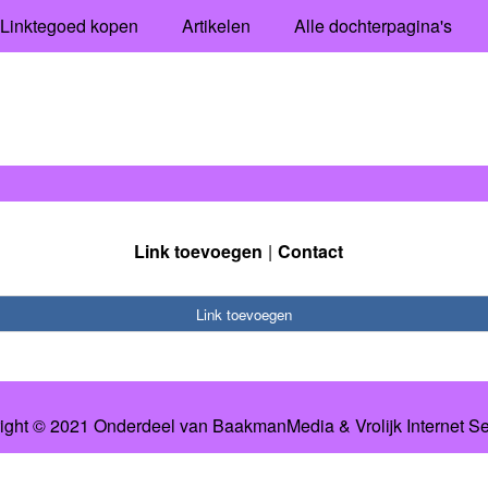
Linktegoed kopen
Artikelen
Alle dochterpagina's
Link toevoegen
Contact
Link toevoegen
ight © 2021 Onderdeel van
BaakmanMedia
&
Vrolijk Internet S