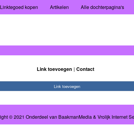
Linktegoed kopen
Artikelen
Alle dochterpagina's
Link toevoegen
Contact
Link toevoegen
ight © 2021 Onderdeel van
BaakmanMedia
&
Vrolijk Internet S